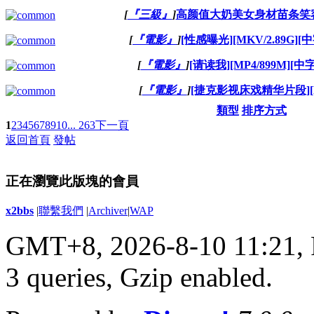
[
『三級』
]
高颜值大奶美女身材苗条笑容 [
[
『電影』
]
[性感曝光][MKV/2.89G][
[
『電影』
]
[请读我][MP4/899M][中字
[
『電影』
]
[捷克影视床戏精华片段][MP
類型
排序方式
1
2
3
4
5
6
7
8
9
10
... 263
下一頁
返回首頁
發帖
正在瀏覽此版塊的會員
x2bbs
|
聯繫我們
|
Archiver
|
WAP
GMT+8, 2026-8-10 11:21,
3 queries, Gzip enabled
.