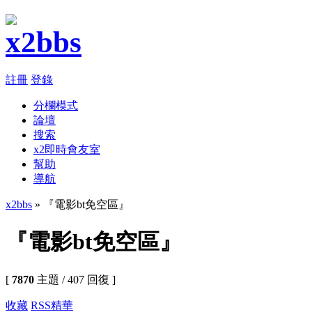
註冊
登錄
分欄模式
論壇
搜索
x2即時會友室
幫助
導航
x2bbs
» 『電影bt免空區』
『電影bt免空區』
[
7870
主題 / 407 回復 ]
收藏
RSS
精華