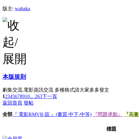
版主:
wahaka
本版規則
劇集交流,電影資訊交流 多種格式請大家多多發文
1
2
3
4
5
6
7
8
9
10
... 263
下一頁
返回首頁
發帖
全部
『 電影RMVB 區 』(畫質:中下-中等)
『問題求助』
『高畫
標題