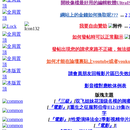
開映像檔最好用的編輯軟體UltraI
綱站上的金錢如何換取呢???
...
2
我要自由贊助
...
如何發帖時可以正常顯示
發帖出現您的請求來路不正確，無法
如何才能在論壇裏貼上youtube或者you
請會員朋友回報影片區巳失效
影音檔對應軟体例表
版塊主題
[
『三級』
]
双飞姐妹花顶级名模的闺蜜[1.
[
『電影』
]
[重生之征服郭伯母][12-19集]MP
字
[
『電影』
]
[性爱演绎法全2季影视精华片段][
[
『電影』
]
[