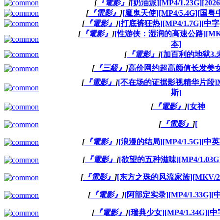
[
『電影』
]
[奶油派][MP4/1.23G][2
[
『電影』
]
[魔鬼天使][MP4/5.4G][国
[
『電影』
]
[打底裤狂热][MP4/1.7G][中字
[
『電影』
]
[性游侠：湿润的高速公路][MKV/
本]
[
『電影』
]
[加百利的地狱3.
[
『三級』
]
高价网约超高颜值长发美女[M
[
『電影』
]
[不在场的证据影视精华片段]MP
斯]
[
『電影』
]
[女神
[
『電影』
]
[
[
『電影』
]
[浪漫的结局][MP4/1.5G][中英
[
『電影』
]
[欲望的五种滋味][MP4/1.03G
[
『電影』
]
[东方之珠的风流家族][MKV/2.
[
『電影』
]
[阿部定实录][MP4/1.33G]
[
『電影』
]
[瑞典少女][MP4/1.34G][