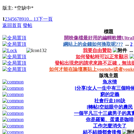
版主: *空缺中*
1
2
3
4
5
6
7
8
9
10
... 13
下一頁
返回首頁
發帖
標題
開映像檔最好用的編輯軟體UltraI
綱站上的金錢如何換取呢???
...
2
我要自由贊助
..
如何發帖時可以正常顯示
發帖出現您的請求來路不正確，無法
如何才能在論壇裏貼上youtube或者you
版塊主題
魚水情
[分享]女人一生中有三個時
窮的定義
社會行走100訣
[轉帖]空姐眼中的農民
一個平凡三十三歲男子的真
你是羅蔔、蛋還是咖啡
工作怎麼消失了
結不結婚都會後侮