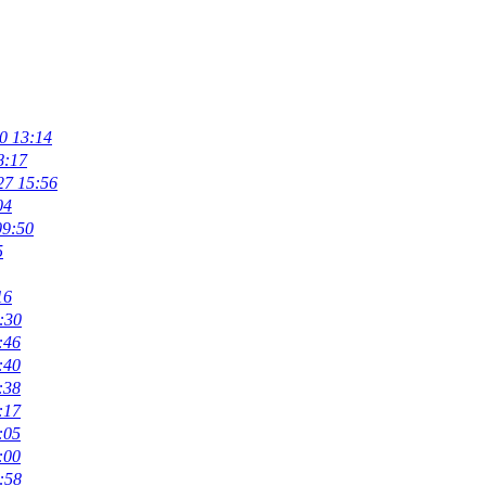
0 13:14
8:17
27 15:56
04
09:50
5
16
:30
:46
:40
:38
:17
:05
:00
:58