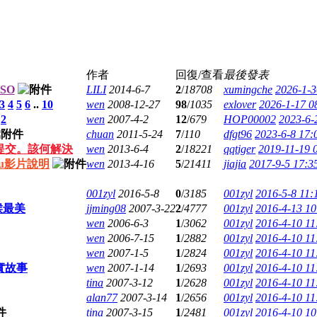
作者
回復/查看
最後發表
SO
LILI
2014-6-7
2
/
18708
xumingche
2026-1-3
3
4
5
6
..
10
wen
2008-12-27
98
/
1035
exlover
2026-1-17 0
.
2
wen
2007-4-2
12
/
679
HOP00002
2023-6-
chuan
2011-5-24
7
/
110
dfgt96
2023-6-8 17:
提交。該何解決
wen
2013-6-4
2
/
18221
qqtiger
2019-11-19 
ku影片說明
wen
2013-4-16
5
/
21411
jiajia
2017-9-5 17:3
001zyl
2016-5-8
0
/
3185
001zyl
2016-5-8 11:
候最美
jjming08
2007-3-22
2
/
4777
001zyl
2016-4-13 10
wen
2006-6-3
1
/
3062
001zyl
2016-4-10 11
wen
2006-7-15
1
/
2882
001zyl
2016-4-10 11
wen
2007-1-5
1
/
2824
001zyl
2016-4-10 11
實故事
wen
2007-1-14
1
/
2693
001zyl
2016-4-10 11
tina
2007-3-12
1
/
2628
001zyl
2016-4-10 11
alan77
2007-3-14
1
/
2656
001zyl
2016-4-10 11
tina
2007-3-15
1
/
2481
001zyl
2016-4-10 10