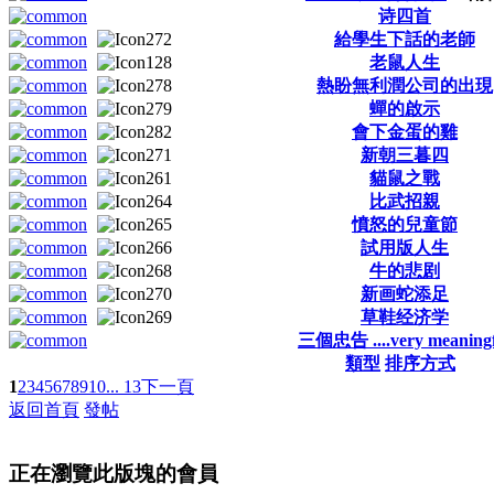
诗四首
給學生下話的老師
老鼠人生
熱盼無利潤公司的出現
蟬的啟示
會下金蛋的雞
新朝三暮四
貓鼠之戰
比武招親
憤怒的兒童節
試用版人生
牛的悲剧
新画蛇添足
草鞋经济学
三個忠告 ....very meaningf
類型
排序方式
1
2
3
4
5
6
7
8
9
10
... 13
下一頁
返回首頁
發帖
正在瀏覽此版塊的會員