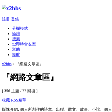
註冊
登錄
分欄模式
論壇
搜索
x2即時會友室
幫助
導航
x2bbs
» 『網路文章區』
『網路文章區』
[
356
主題 / 33 回復 ]
收藏
RSS
精華
版塊介紹: 個人所創作的詩章、出聯、散文、故事、小說、個