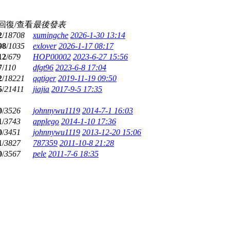
回復/查看
最後發表
2
/
18708
xumingche
2026-1-30 13:14
98
/
1035
exlover
2026-1-17 08:17
12
/
679
HOP00002
2023-6-27 15:56
7
/
110
dfgt96
2023-6-8 17:04
2
/
18221
qqtiger
2019-11-19 09:50
5
/
21411
jiajia
2017-9-5 17:35
0
/
3526
johnnywu1119
2014-7-1 16:03
1
/
3743
applego
2014-1-10 17:36
0
/
3451
johnnywu1119
2013-12-20 15:06
1
/
3827
787359
2011-10-8 21:28
0
/
3567
pele
2011-7-6 18:35