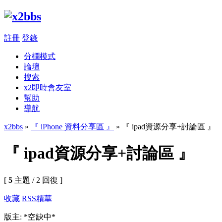
註冊
登錄
分欄模式
論壇
搜索
x2即時會友室
幫助
導航
x2bbs
»
『 iPhone 資料分享區 』
» 『 ipad資源分享+討論區 』
『 ipad資源分享+討論區 』
[
5
主題 / 2 回復 ]
收藏
RSS
精華
版主: *空缺中*