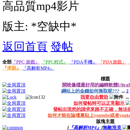
高品質mp4影片
版主: *空缺中*
返回首頁
發帖
全部
『PPC 遊戲』
『PPC程式』
『PDA手機』
『PDA遊戲』
『求助』
『高解析MP4』
標題
開映像檔最好用的編輯軟體UltraI
綱站上的金錢如何換取呢???
...
2
我要自由贊助
..
如何發帖時可以正常顯示
發帖出現您的請求來路不正確，無法
如何才能在論壇裏貼上youtube或者you
版塊主題
[
『高解析MP4』
]
無敵浩克