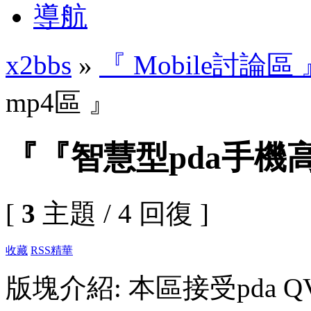
導航
x2bbs
»
『 Mobile討論區 
mp4區 』
『『智慧型pda手機高
[
3
主題 / 4 回復 ]
收藏
RSS
精華
版塊介紹: 本區接受pda QVGA