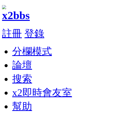
註冊
登錄
分欄模式
論壇
搜索
x2即時會友室
幫助