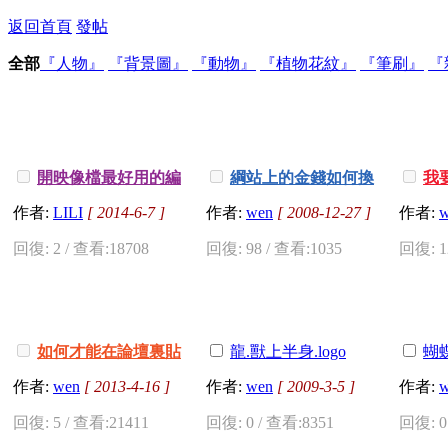
返回首頁
發帖
全部
『人物』
『背景圖』
『動物』
『植物花紋』
『筆刷』
『
開映像檔最好用的編
綱站上的金錢如何換
我
輯軟體UltraISO
取呢???
...
2
3
4
5
6
..
10
作者:
LILI
[ 2014-6-7 ]
作者:
wen
[ 2008-12-27 ]
作者:
w
回復: 2 / 查看:18708
回復: 98 / 查看:1035
回復: 1
如何才能在論壇裏貼
龍.獸上半身.logo
蝴
上youtube或者youku影片
作者:
wen
[ 2013-4-16 ]
作者:
wen
[ 2009-3-5 ]
作者:
w
說明
回復: 5 / 查看:21411
回復: 0 / 查看:8351
回復: 0