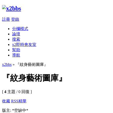
註冊
登錄
分欄模式
論壇
搜索
x2即時會友室
幫助
導航
x2bbs
» 『紋身藝術圖庫』
『紋身藝術圖庫』
[
4
主題 / 0 回復 ]
收藏
RSS
精華
版主: *空缺中*