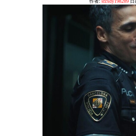
作者:
sfzxdy198289
日期