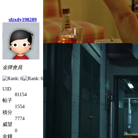
sfzxdy198289
金牌會員
UID
81154
帖子
1554
積分
7774
威望
0
金錢