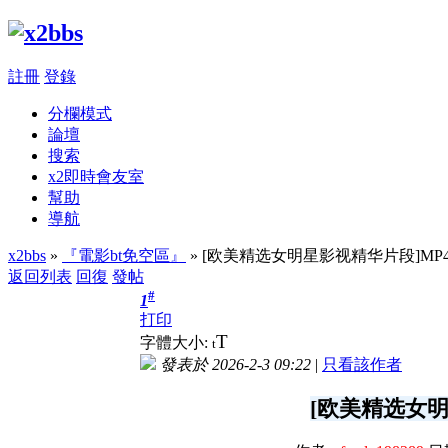
註冊
登錄
分欄模式
論壇
搜索
x2即時會友室
幫助
導航
x2bbs
»
『電影bt免空區』
» [欧美精选女明星影视精华片段]MP4/1
返回列表
回復
發帖
#
1
打印
T
字體大小:
t
發表於 2026-2-3 09:22
|
只看該作者
[欧美精选女明星