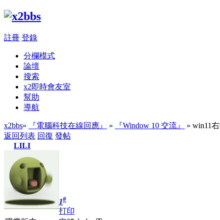
註冊
登錄
分欄模式
論壇
搜索
x2即時會友室
幫助
導航
x2bbs
»
『電腦科技在線回應』
»
『Window 10 交流』
» win1
返回列表
回復
發帖
LILI
#
1
打印