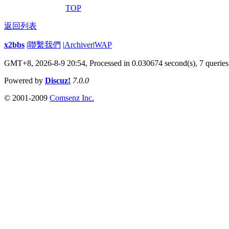
TOP
返回列表
x2bbs
|
聯繫我們
|
Archiver
|
WAP
GMT+8, 2026-8-9 20:54,
Processed in 0.030674 second(s), 7 queries
Powered by
Discuz!
7.0.0
© 2001-2009
Comsenz Inc.