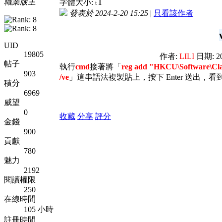
T
職業版主
字體大小:
t
發表於 2024-2-20 15:25
|
只看該作者
UID
19805
作者:
LILI
日期: 20
帖子
執行
cmd
接著將「
reg add "HKCU\Software\Cla
903
/ve
」這串語法複製貼上，按下 Enter 送出，
積分
6969
威望
0
收藏
分享
評分
金錢
900
貢獻
780
魅力
2192
閱讀權限
250
在線時間
105 小時
註冊時間