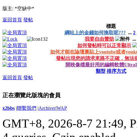
版主: *空缺中*
返回首頁
發帖
標題
綱站上的金錢如何換取呢???
...
2
我要自由贊助
..
如何發帖時可以正常顯示
如何才能在論壇裏貼上youtube或者you
發帖出現您的請求來路不正確，無法
開映像檔最好用的編輯軟體UltraI
類型
排序方式
返回首頁
發帖
正在瀏覽此版塊的會員
x2bbs
|
聯繫我們
|
Archiver
|
WAP
GMT+8, 2026-8-7 21:49,
P