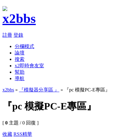
註冊
登錄
分欄模式
論壇
搜索
x2即時會友室
幫助
導航
x2bbs
»
『模擬器分享區 』
» 『pc 模擬PC-E專區』
『pc 模擬PC-E專區』
[
0
主題 / 0 回復 ]
收藏
RSS
精華