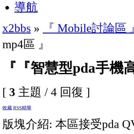
導航
x2bbs
»
『 Mobile討論區 
mp4區 』
『『智慧型pda手機高
[
3
主題 / 4 回復 ]
收藏
RSS
精華
版塊介紹: 本區接受pda QVGA