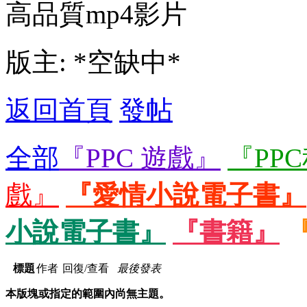
高品質mp4影片
版主: *空缺中*
返回首頁
發帖
全部
『PPC 遊戲』
『PP
戲』
『愛情小說電子書』
小說電子書』
『書籍』
標題
作者
回復/查看
最後發表
本版塊或指定的範圍內尚無主題。