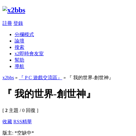
註冊
登錄
分欄模式
論壇
搜索
x2即時會友室
幫助
導航
x2bbs
»
『 P C 遊戲交流區』
» 『 我的世界-創世神』
『 我的世界-創世神』
[
2
主題 / 0 回復 ]
收藏
RSS
精華
版主: *空缺中*