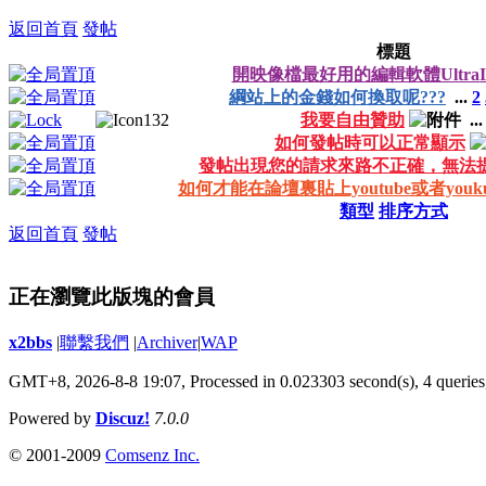
返回首頁
發帖
標題
開映像檔最好用的編輯軟體UltraI
綱站上的金錢如何換取呢???
...
2
我要自由贊助
..
如何發帖時可以正常顯示
發帖出現您的請求來路不正確，無法
如何才能在論壇裏貼上youtube或者you
類型
排序方式
返回首頁
發帖
正在瀏覽此版塊的會員
x2bbs
|
聯繫我們
|
Archiver
|
WAP
GMT+8, 2026-8-8 19:07,
Processed in 0.023303 second(s), 4 queries
Powered by
Discuz!
7.0.0
© 2001-2009
Comsenz Inc.