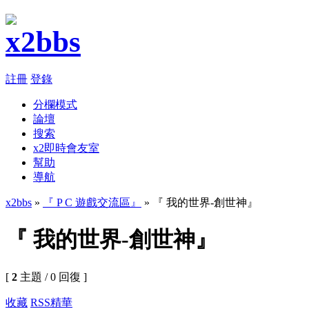
註冊
登錄
分欄模式
論壇
搜索
x2即時會友室
幫助
導航
x2bbs
»
『 P C 遊戲交流區』
» 『 我的世界-創世神』
『 我的世界-創世神』
[
2
主題 / 0 回復 ]
收藏
RSS
精華