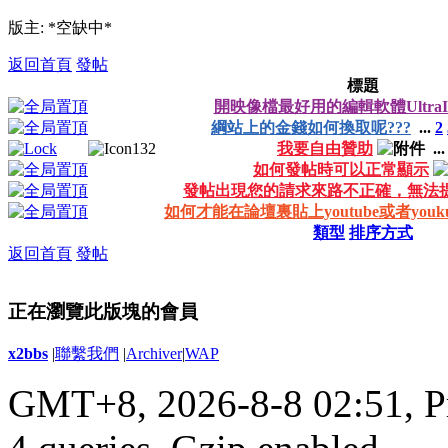
版主: *空缺中*
返回首頁
發帖
標題
開映像檔最好用的編輯軟體UltraI
綱站上的金錢如何換取呢???
...
2
我要自由贊助
..
如何發帖時可以正常顯示
發帖出現您的請求來路不正確，無法
如何才能在論壇裏貼上youtube或者you
類型
排序方式
返回首頁
發帖
正在瀏覽此版塊的會員
x2bbs
|
聯繫我們
|
Archiver
|
WAP
GMT+8, 2026-8-8 02:51,
P