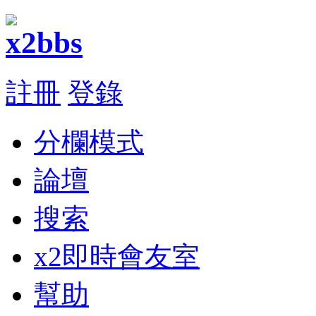
註冊
登錄
分欄模式
論壇
搜索
x2即時會友室
幫助