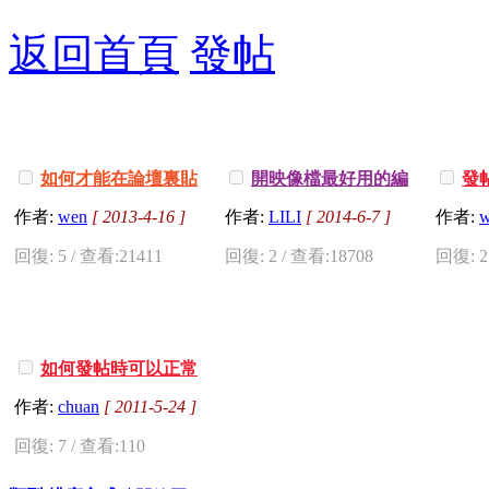
返回首頁
發帖
如何才能在論壇裏貼
開映像檔最好用的編
發
上youtube或者youku影片
輯軟體UltraISO
路不正
作者:
wen
[ 2013-4-16 ]
作者:
LILI
[ 2014-6-7 ]
作者:
w
說明
何解決
回復: 5 / 查看:21411
回復: 2 / 查看:18708
回復: 2
如何發帖時可以正常
顯示
作者:
chuan
[ 2011-5-24 ]
回復: 7 / 查看:110