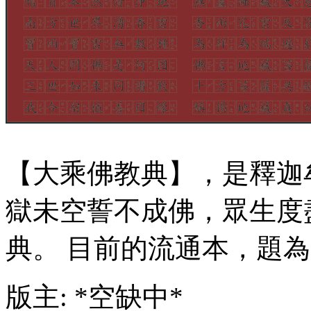
【大乘佛教典】，是釋迦
獄未空誓不成佛，眾生度
典。 目前的流通本，題
版主: *空缺中*