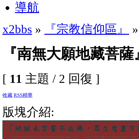
導航
x2bbs
»
『宗教信仰區』
『南無大願地藏菩薩
[
11
主題 / 2 回復 ]
收藏
RSS
精華
版塊介紹: