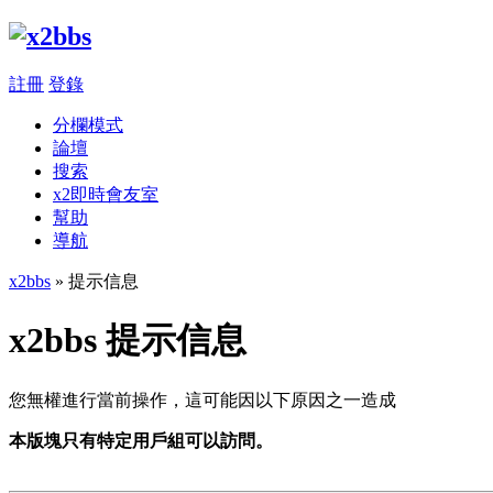
註冊
登錄
分欄模式
論壇
搜索
x2即時會友室
幫助
導航
x2bbs
» 提示信息
x2bbs 提示信息
您無權進行當前操作，這可能因以下原因之一造成
本版塊只有特定用戶組可以訪問。