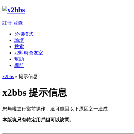
註冊
登錄
分欄模式
論壇
搜索
x2即時會友室
幫助
導航
x2bbs
» 提示信息
x2bbs 提示信息
您無權進行當前操作，這可能因以下原因之一造成
本版塊只有特定用戶組可以訪問。