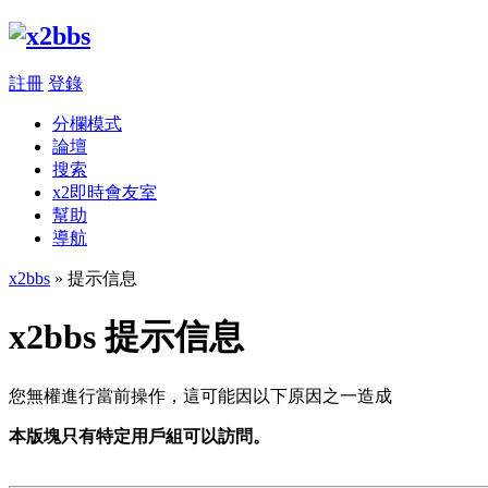
註冊
登錄
分欄模式
論壇
搜索
x2即時會友室
幫助
導航
x2bbs
» 提示信息
x2bbs 提示信息
您無權進行當前操作，這可能因以下原因之一造成
本版塊只有特定用戶組可以訪問。