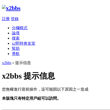
註冊
登錄
分欄模式
論壇
搜索
x2即時會友室
幫助
導航
x2bbs
» 提示信息
x2bbs 提示信息
您無權進行當前操作，這可能因以下原因之一造成
本版塊只有特定用戶組可以訪問。