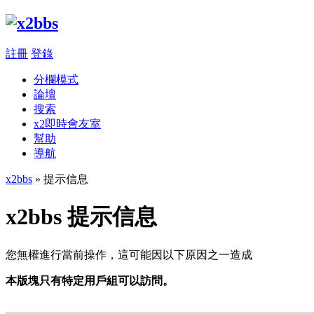
註冊
登錄
分欄模式
論壇
搜索
x2即時會友室
幫助
導航
x2bbs
» 提示信息
x2bbs 提示信息
您無權進行當前操作，這可能因以下原因之一造成
本版塊只有特定用戶組可以訪問。