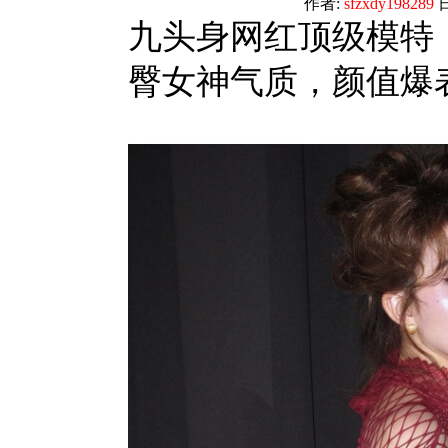
作者:
sfzxdy198289
日
九头身网红顶级模特【
臀女神气质，颜值爆表[M