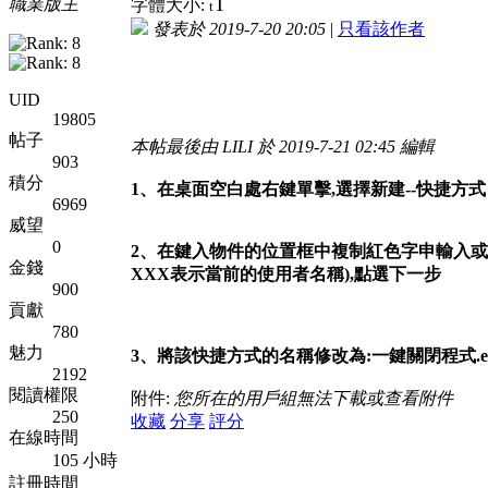
T
職業版主
字體大小:
t
發表於 2019-7-20 20:05
|
只看該作者
UID
19805
帖子
本帖最後由 LILI 於 2019-7-21 02:45 編輯
903
積分
1、在桌面空白處右鍵單擊,選擇新建--快捷方式
6969
威望
0
2、在鍵入物件的位置框中複制紅色字申輸入或
金錢
XXX表示當前的使用者名稱),點選下一步
900
貢獻
780
魅力
3、將該快捷方式的名稱修改為:一鍵關閉程式.e
2192
閱讀權限
附件:
您所在的用戶組無法下載或查看附件
250
收藏
分享
評分
在線時間
105 小時
註冊時間