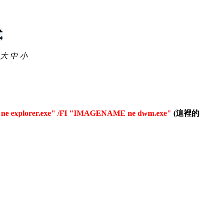
式
大
中
小
ne explorer.exe" /FI "IMAGENAME ne dwm.exe"
(這裡的