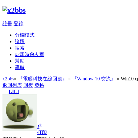
註冊
登錄
分欄模式
論壇
搜索
x2即時會友室
幫助
導航
x2bbs
»
『電腦科技在線回應』
»
『Window 10 交流』
» Win1
返回列表
回復
發帖
LILI
#
1
打印