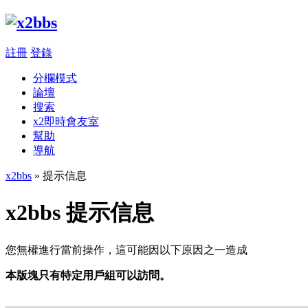
註冊
登錄
分欄模式
論壇
搜索
x2即時會友室
幫助
導航
x2bbs
» 提示信息
x2bbs 提示信息
您無權進行當前操作，這可能因以下原因之一造成
本版塊只有特定用戶組可以訪問。