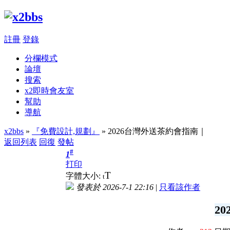
註冊
登錄
分欄模式
論壇
搜索
x2即時會友室
幫助
導航
x2bbs
»
『免費設計,規劃』
» 2026台灣外送茶約會指南｜
返回列表
回復
發帖
#
1
打印
T
字體大小:
t
發表於 2026-7-1 22:16
|
只看該作者
2