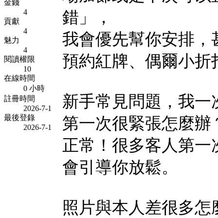
金錢
4
錯」，
貢獻
4
我會優先幫你安排，
魅力
4
預約紅牌、偶爾小折
閱讀權限
10
在線時間
0 小時
新手常見問題，我一
註冊時間
2026-7-1
最後登錄
第一次很緊張怎麼辦
2026-7-1
正常！很多客人第一
會引導你放鬆。
照片與本人差很多怎