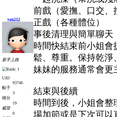
前戲（愛撫、口交、
yan212
正戲（各種體位）
事後清理與簡單聊天
時間快結束前小姐會
鬆、尊重。保持乾淨
新手上路
妹妹的服務通常會更
UID
93746
帖子
結束與後續
3
積分
時間到後，小姐會整
19
威望
場加節或是下次可以
0