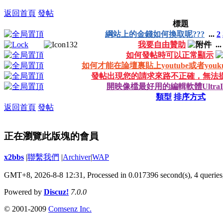
返回首頁
發帖
標題
綱站上的金錢如何換取呢???
...
2
我要自由贊助
..
如何發帖時可以正常顯示
如何才能在論壇裏貼上youtube或者you
發帖出現您的請求來路不正確，無法
開映像檔最好用的編輯軟體UltraI
類型
排序方式
返回首頁
發帖
正在瀏覽此版塊的會員
x2bbs
|
聯繫我們
|
Archiver
|
WAP
GMT+8, 2026-8-8 12:31,
Processed in 0.017396 second(s), 4 queries
Powered by
Discuz!
7.0.0
© 2001-2009
Comsenz Inc.