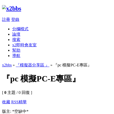
註冊
登錄
分欄模式
論壇
搜索
x2即時會友室
幫助
導航
x2bbs
»
『模擬器分享區 』
» 『pc 模擬PC-E專區』
『pc 模擬PC-E專區』
[
0
主題 / 0 回復 ]
收藏
RSS
精華
版主: *空缺中*