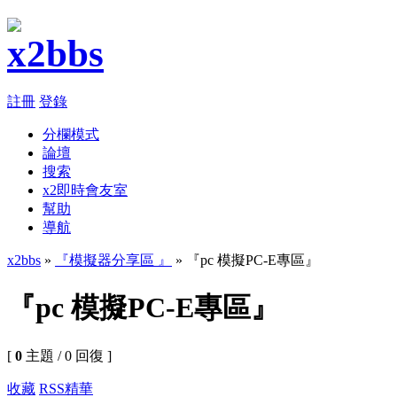
註冊
登錄
分欄模式
論壇
搜索
x2即時會友室
幫助
導航
x2bbs
»
『模擬器分享區 』
» 『pc 模擬PC-E專區』
『pc 模擬PC-E專區』
[
0
主題 / 0 回復 ]
收藏
RSS
精華