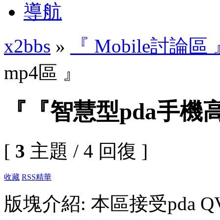
導航
x2bbs
»
『 Mobile討論區 
mp4區 』
『『智慧型pda手機高
[
3
主題 / 4 回復 ]
收藏
RSS
精華
版塊介紹: 本區接受pda QVGA