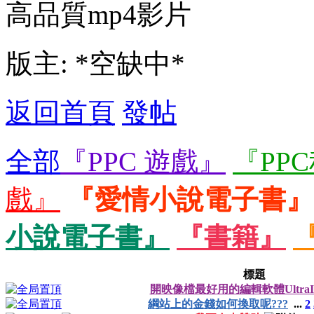
高品質mp4影片
版主: *空缺中*
返回首頁
發帖
全部
『PPC 遊戲』
『PP
戲』
『愛情小說電子書』
小說電子書』
『書籍』
標題
開映像檔最好用的編輯軟體UltraI
綱站上的金錢如何換取呢???
...
2