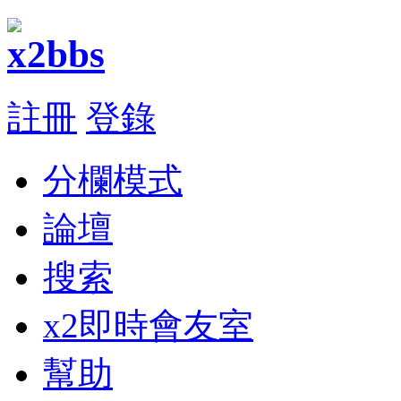
註冊
登錄
分欄模式
論壇
搜索
x2即時會友室
幫助