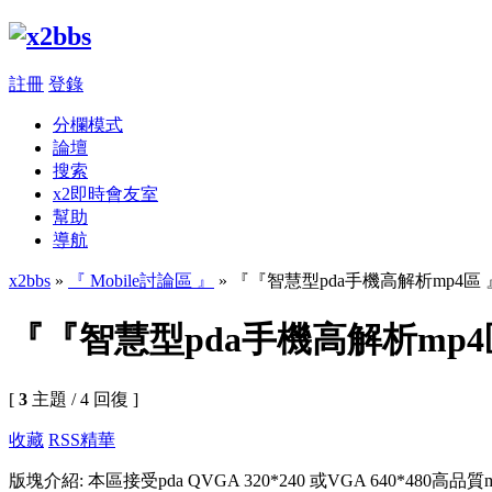
註冊
登錄
分欄模式
論壇
搜索
x2即時會友室
幫助
導航
x2bbs
»
『 Mobile討論區 』
» 『『智慧型pda手機高解析mp4區 
『『智慧型pda手機高解析mp4
[
3
主題 / 4 回復 ]
收藏
RSS
精華
版塊介紹: 本區接受pda QVGA 320*240 或VGA 640*480高品