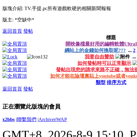
版塊介紹: TV.手提.pc所有遊戲軟硬的相關新聞報報
版主: *空缺中*
返回首頁
發帖
標題
開映像檔最好用的編輯軟體UltraI
綱站上的金錢如何換取呢???
...
2
我要自由贊助
..
如何發帖時可以正常顯示
發帖出現您的請求來路不正確，無法
如何才能在論壇裏貼上youtube或者you
類型
排序方式
返回首頁
發帖
正在瀏覽此版塊的會員
x2bbs
|
聯繫我們
|
Archiver
|
WAP
GMT+8, 2026-8-9 15:10,
P