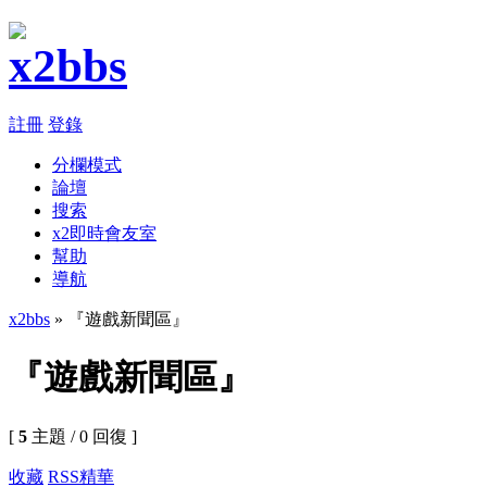
註冊
登錄
分欄模式
論壇
搜索
x2即時會友室
幫助
導航
x2bbs
» 『遊戲新聞區』
『遊戲新聞區』
[
5
主題 / 0 回復 ]
收藏
RSS
精華