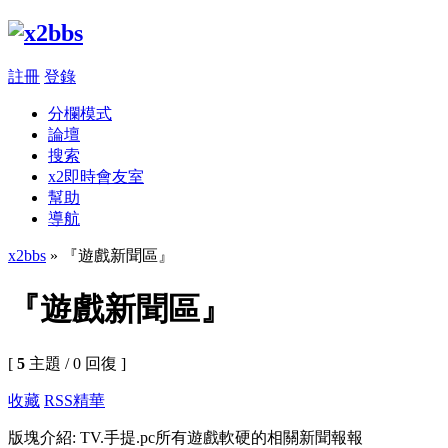
註冊
登錄
分欄模式
論壇
搜索
x2即時會友室
幫助
導航
x2bbs
» 『遊戲新聞區』
『遊戲新聞區』
[
5
主題 / 0 回復 ]
收藏
RSS
精華
版塊介紹: TV.手提.pc所有遊戲軟硬的相關新聞報報