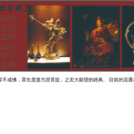
誓不成佛，眾生度盡方證菩提」之宏大願望的經典。 目前的流通