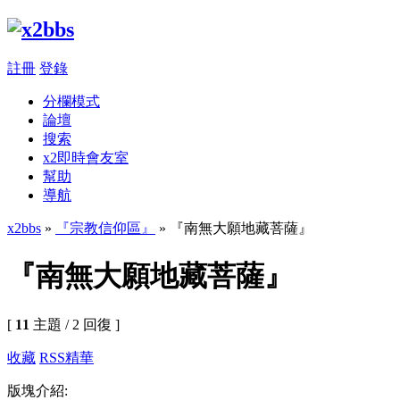
註冊
登錄
分欄模式
論壇
搜索
x2即時會友室
幫助
導航
x2bbs
»
『宗教信仰區』
» 『南無大願地藏菩薩』
『南無大願地藏菩薩』
[
11
主題 / 2 回復 ]
收藏
RSS
精華
版塊介紹: