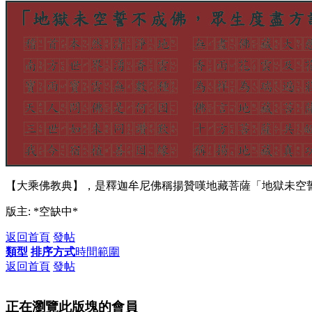
【大乘佛教典】，是釋迦牟尼佛稱揚贊嘆地藏菩薩「地獄未空
版主: *空缺中*
返回首頁
發帖
類型
排序方式
時間範圍
返回首頁
發帖
正在瀏覽此版塊的會員