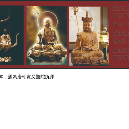
本，題為唐朝實叉難陀所譯