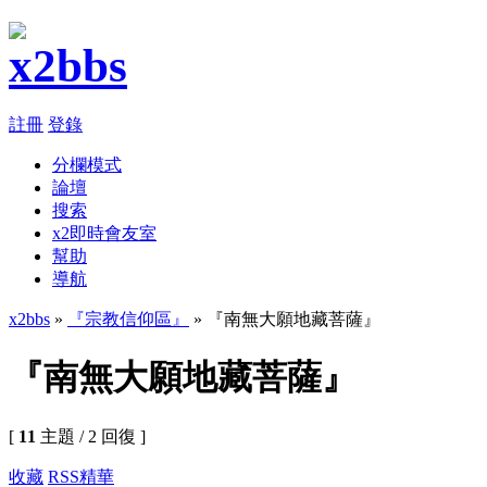
註冊
登錄
分欄模式
論壇
搜索
x2即時會友室
幫助
導航
x2bbs
»
『宗教信仰區』
» 『南無大願地藏菩薩』
『南無大願地藏菩薩』
[
11
主題 / 2 回復 ]
收藏
RSS
精華