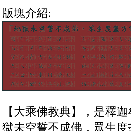
版塊介紹:
【大乘佛教典】，是釋迦
獄未空誓不成佛，眾生度